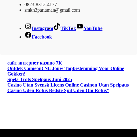
0823-8312-4177
smkn3pariaman@gmail.com
Instagram
TikTok
YouTube
Facebook
сайт интернет казино 7К
Ontdek Comeon! Nl: Jouw Topbestemming Voor Online
Gokken!
Spela Trots Spelpaus Juni 2025
Casino Utan Svensk Licens Online Casinon Utan Spelpaus
Casino Uden Rofus Bedste Spil Uden Om Rofus”