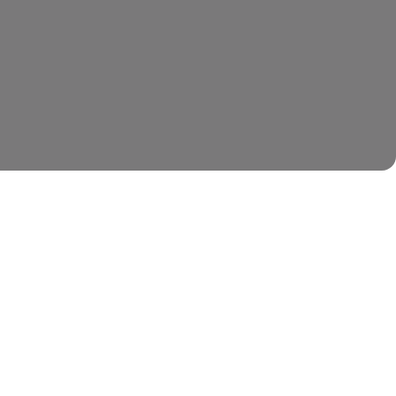
TAL LUDOTHÈQUE DE