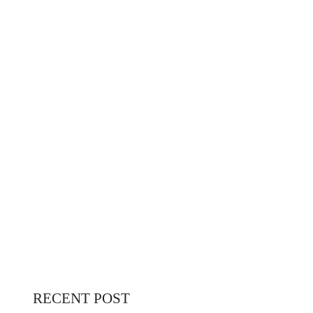
RECENT POST