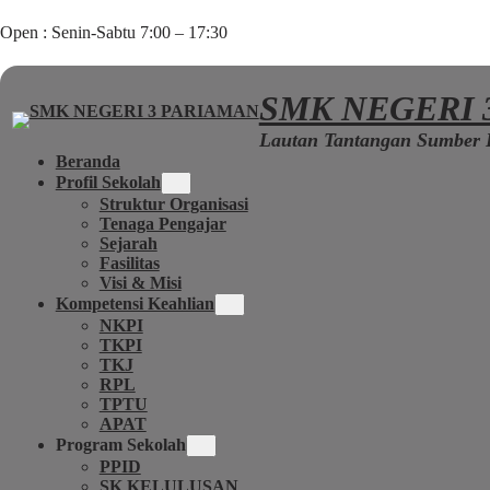
Open : Senin-Sabtu 7:00 – 17:30
SMK NEGERI 
Lautan Tantangan Sumber 
Beranda
Profil Sekolah
Struktur Organisasi
Tenaga Pengajar
Sejarah
Fasilitas
Visi & Misi
Kompetensi Keahlian
NKPI
TKPI
TKJ
RPL
TPTU
APAT
Program Sekolah
PPID
SK KELULUSAN