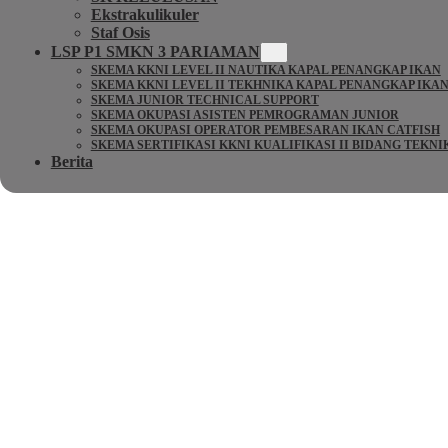
Ekstrakulikuler
Staf Osis
LSP P1 SMKN 3 PARIAMAN
SKEMA KKNI LEVEL II NAUTIKA KAPAL PENANGKAP IKAN
SKEMA KKNI LEVEL II TEKHNIKA KAPAL PENANGKAP IKA
SKEMA JUNIOR TECHNICAL SUPPORT
SKEMA OKUPASI ASISTEN PEMROGRAMAN JUNIOR
SKEMA OKUPASI OPERATOR PEMBESARAN IKAN CATFISH
SKEMA SERTIFIKASI KKNI KUALIFIKASI II BIDANG TEKN
Berita
70% DES UTILISATEURS
24 HEURES