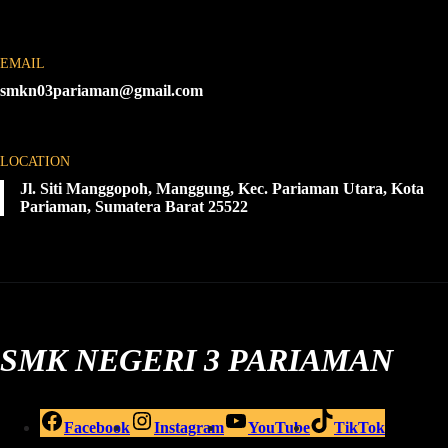
EMAIL
smkn03pariaman@gmail.com
LOCATION
Jl. Siti Manggopoh, Manggung, Kec. Pariaman Utara, Kota
Pariaman, Sumatera Barat 25522
SMK NEGERI 3 PARIAMAN
Facebook
Instagram
YouTube
TikTok