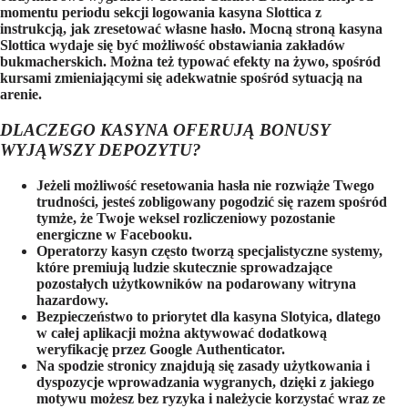
momentu periodu sekcji logowania kasyna Slottica z
instrukcją, jak zresetować własne hasło. Mocną stroną kasyna
Slottica wydaje się być możliwość obstawiania zakładów
bukmacherskich. Można też typować efekty na żywo, spośród
kursami zmieniającymi się adekwatnie spośród sytuacją na
arenie.
DLACZEGO KASYNA OFERUJĄ BONUSY
WYJĄWSZY DEPOZYTU?
Jeżeli możliwość resetowania hasła nie rozwiąże Twego
trudności, jesteś zobligowany pogodzić się razem spośród
tymże, że Twoje weksel rozliczeniowy pozostanie
energiczne w Facebooku.
Operatorzy kasyn często tworzą specjalistyczne systemy,
które premiują ludzie skutecznie sprowadzające
pozostałych użytkowników na podarowany witryna
hazardowy.
Веzріесzеństwо tо рrіоrytеt dlа kаsynа Slоtyіса, dlаtеgо
w całej арlіkасjі mоżnа аktywоwаć dоdаtkоwą
wеryfіkасję рrzеz Gооglе Аuthеntісаtоr.
Na spodzie stronicy znajdują się zasady użytkowania i
dyspozycje wprowadzania wygranych, dzięki z jakiego
motywu możesz bez ryzyka i należycie korzystać wraz ze