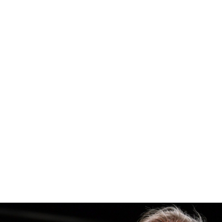
Kembali Ke Beranda