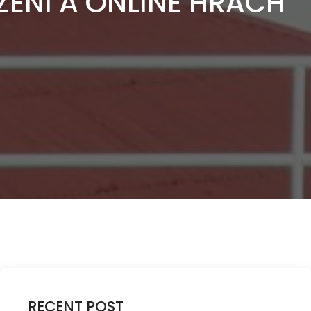
ZENÍ A ONLINE HRÁCH
RECENT POST