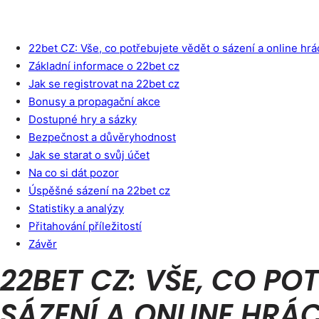
22bet CZ: Vše, co potřebujete vědět o sázení a online hrá
Základní informace o 22bet cz
Jak se registrovat na 22bet cz
Bonusy a propagační akce
Dostupné hry a sázky
Bezpečnost a důvěryhodnost
Jak se starat o svůj účet
Na co si dát pozor
Úspěšné sázení na 22bet cz
Statistiky a analýzy
Přitahování příležitostí
Závěr
22BET CZ: VŠE, CO PO
SÁZENÍ A ONLINE HRÁ