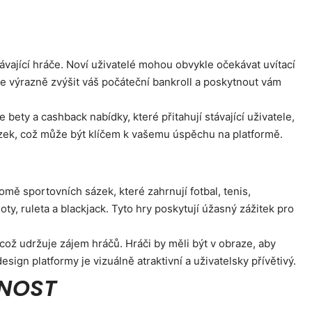
ávající hráče. Noví uživatelé mohou obvykle očekávat uvítací
že výrazně zvýšit váš počáteční bankroll a poskytnout vám
 bety a cashback nabídky, které přitahují stávající uživatele,
sázek, což může být klíčem k vašemu úspěchu na platformě.
mě sportovních sázek, které zahrnují fotbal, tenis,
loty, ruleta a blackjack. Tyto hry poskytují úžasný zážitek pro
což udržuje zájem hráčů. Hráči by měli být v obraze, aby
design platformy je vizuálně atraktivní a uživatelsky přívětivý.
NOST