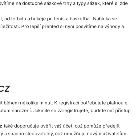
posvítíme na dostupné sázkové trhy a typy sázek, které si zde
, od fotbalu a hokeje po tenis a basketbal. Nabídka se
ležitosti. Pro lepší přehled si nyní posvítíme na výhody a
CZ
t během několika minut. K registraci potřebujete platnou e-
atum narození. Jakmile se zaregistrujete, budete mít přístup
z
také doporučuje ověřit váš účet, což pomůže předejít
ivý a snadno sledovatelný, což umožňuje novým uživatelům