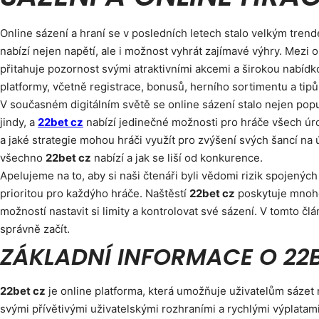
Online sázení a hraní se v posledních letech stalo velkým tren
nabízí nejen napětí, ale i možnost vyhrát zajímavé výhry. Mezi 
přitahuje pozornost svými atraktivními akcemi a širokou nabídk
platformy, včetně registrace, bonusů, herního sortimentu a tip
V současném digitálním světě se online sázení stalo nejen popu
jindy, a
22bet cz
nabízí jedinečné možnosti pro hráče všech úrov
a jaké strategie mohou hráči využít pro zvýšení svých šancí na
všechno
22bet cz
nabízí a jak se liší od konkurence.
Apelujeme na to, aby si naši čtenáři byli vědomi rizik spojený
prioritou pro každýho hráče. Naštěstí
22bet cz
poskytuje mnoho
možností nastavit si limity a kontrolovat své sázení. V tomto čl
správně začít.
ZÁKLADNÍ INFORMACE O 22
22bet cz
je online platforma, která umožňuje uživatelům sázet 
svými přívětivými uživatelskými rozhraními a rychlými výplatami