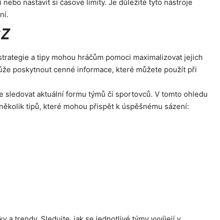
 nebo nastavit si časové limity. Je důležité tyto nástroje
ní.
CZ
strategie a tipy mohou hráčům pomoci maximalizovat jejich
ůže poskytnout cenné informace, které můžete použít při
e sledovat aktuální formu týmů či sportovců. V tomto ohledu
několik tipů, které mohou přispět k úspěšnému sázení:
y a trendy. Sledujte, jak se jednotlivé týmy vyvíjejí v