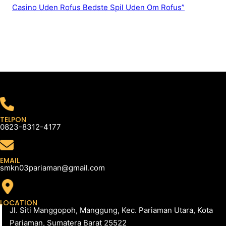
Casino Uden Rofus Bedste Spil Uden Om Rofus”
TELPON
0823-8312-4177
EMAIL
smkn03pariaman@gmail.com
LOCATION
Jl. Siti Manggopoh, Manggung, Kec. Pariaman Utara, Kota
Pariaman, Sumatera Barat 25522