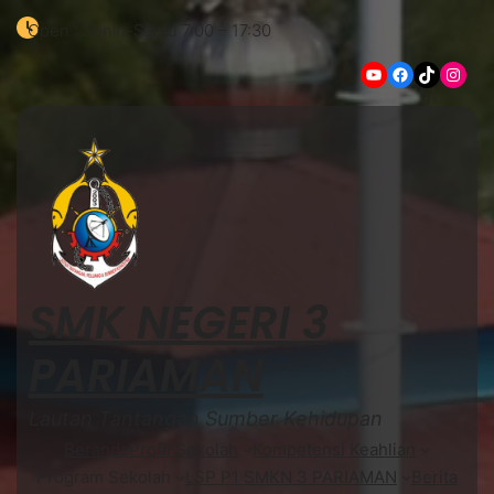
Open : Senin-Sabtu 7:00 – 17:30
YouTube
Facebook
TikTok
Instagram
SMK NEGERI 3
PARIAMAN
Lautan Tantangan Sumber Kehidupan
Beranda
Profil Sekolah
Kompetensi Keahlian
Program Sekolah
LSP P1 SMKN 3 PARIAMAN
Berita