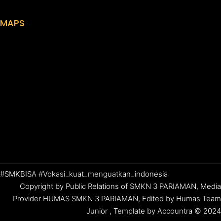
MAPS
#SMKBISA #Vokasi_kuat_menguatkan_indonesia
Copyright by Public Relations of SMKN 3 PARIAMAN, Media
Provider HUMAS SMKN 3 PARIAMAN, Edited by Humas Team
Junior , Template by Accountra © 2024