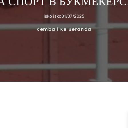
А СПОРТ В БУКМЕКЕРС
isko isko
01/07/2025
Kembali Ke Beranda