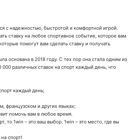
тся с надежностью, быстротой и комфортной игрой.
лать ставку на любое спортивное событие, которое вам
которые помогут вам сделать ставку и получать
ла основана в 2018 году. С тех пор она стала одним из
0 000 различных ставок на спорт каждый день, что
спорт каждый день;
м, французском и других языках;
вит помочь вам в любое время.
, то 1win – это ваш выбор. 1win – это место, где вы
 на спорт!