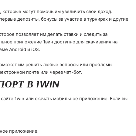
, которые могут помочь им увеличить свой доход.
первые депозиты, бонусы за участие в турнирах и другие.
торое позволяет им делать ставки и следить за
льное приложение 1вин доступно для скачивания на
ме Android и iOS.
 поможет им решить любые вопросы или проблемы.
лектронной почте или через чат-бот.
ПОРТ В 1WIN
 сайте 1win или скачать мобильное приложение. Если вы
ьное приложение.