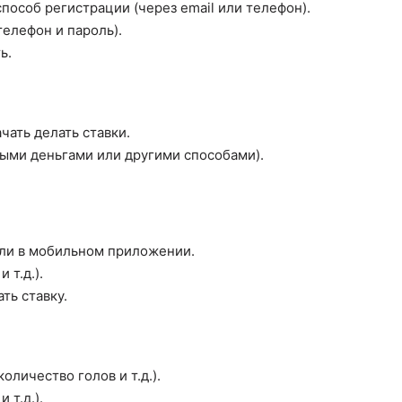
пособ регистрации (через email или телефон).
телефон и пароль).
ь.
чать делать ставки.
ными деньгами или другими способами).
или в мобильном приложении.
 т.д.).
ть ставку.
оличество голов и т.д.).
 т.д.).