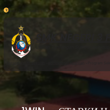
Open : Senin-Sabtu 7:00 – 17:30
SMK NEGERI 3
Lautan Tantangan Sumber Kehidup
Beranda
Profil Sekolah
Kompetensi Keahlian
Program Sek