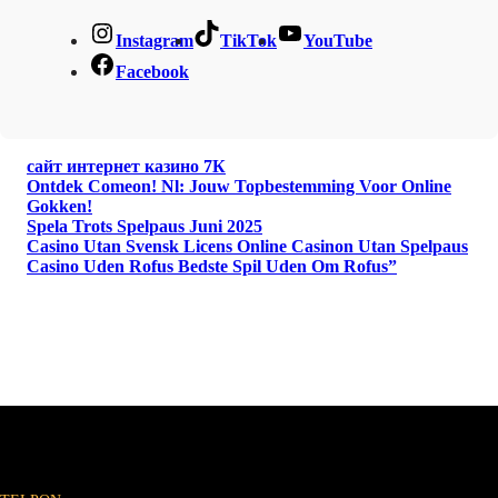
Instagram
TikTok
YouTube
Facebook
сайт интернет казино 7К
Ontdek Comeon! Nl: Jouw Topbestemming Voor Online
Gokken!
Spela Trots Spelpaus Juni 2025
Casino Utan Svensk Licens Online Casinon Utan Spelpaus
Casino Uden Rofus Bedste Spil Uden Om Rofus”