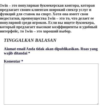
1win – это популярная букмекерская контора, которая
предлагает своим клиентам широкий спектр услуг и
функций для ставок на спорт. Хотя она имеет свои
недостатки, преимущества 1win – это то, что делает ее
популярной среди игроков. Если вы ищете букмекера,
который предлагает высокие коэффициенты и удобный
интерфейс, то 1win – это хороший выбор.
TINGGALKAN BALASAN
Alamat email Anda tidak akan dipublikasikan.
Ruas yang
wajib ditandai
*
Komentar
*