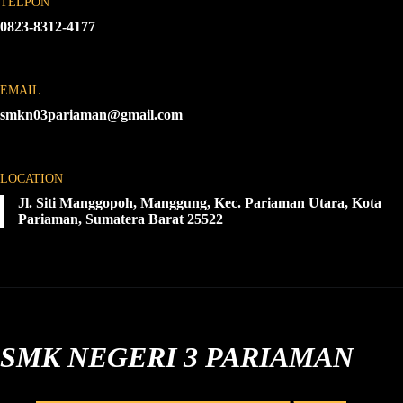
TELPON
0823-8312-4177
EMAIL
smkn03pariaman@gmail.com
LOCATION
Jl. Siti Manggopoh, Manggung, Kec. Pariaman Utara, Kota
Pariaman, Sumatera Barat 25522
SMK NEGERI 3 PARIAMAN