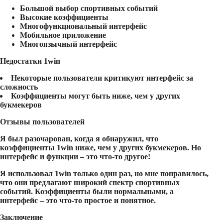
Большой выбор спортивных событий
Высокие коэффициенты
Многофункциональный интерфейс
Мобильное приложение
Многоязычный интерфейс
Недостатки 1win
Некоторые пользователи критикуют интерфейс за
сложность
Коэффициенты могут быть ниже, чем у других
букмекеров
Отзывы пользователей
Я был разочарован, когда я обнаружил, что
коэффициенты 1win ниже, чем у других букмекеров. Но
интерфейс и функции – это что-то другое!
Я использовал 1win только один раз, но мне понравилось,
что они предлагают широкий спектр спортивных
событий. Коэффициенты были нормальными, а
интерфейс – это что-то простое и понятное.
Заключение