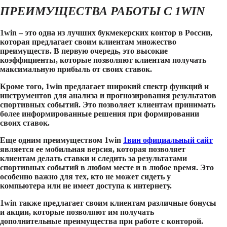
ПРЕИМУЩЕСТВА РАБОТЫ С 1WIN
1win – это одна из лучших букмекерских контор в России,
которая предлагает своим клиентам множество
преимуществ. В первую очередь, это высокие
коэффициенты, которые позволяют клиентам получать
максимальную прибыль от своих ставок.
Кроме того, 1win предлагает широкий спектр функций и
инструментов для анализа и прогнозирования результатов
спортивных событий. Это позволяет клиентам принимать
более информированные решения при формировании
своих ставок.
Еще одним преимуществом 1win
1вин официальный сайт
является ее мобильная версия, которая позволяет
клиентам делать ставки и следить за результатами
спортивных событий в любом месте и в любое время. Это
особенно важно для тех, кто не может сидеть у
компьютера или не имеет доступа к интернету.
1win также предлагает своим клиентам различные бонусы
и акции, которые позволяют им получать
дополнительные преимущества при работе с конторой.