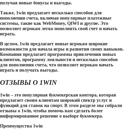
получая новые бонусы и выгоды.
Также, 1win предлагает несколько способов для
пополнения счета, включая популярные платежные
системы, такие как WebMoney, QIWI и другие. Это
позволяет игрокам легко пополнять свой счет и начать
играть.
В целом, 1win предлагает новые игрокам широкие
возможности для начала игры и развития своих навыков.
Компания предлагает программы привлечения новых
клиентов, программу лояльности и несколько способов
для пополнения счета, что позволяет игрокам начать
играть и получать выгоды.
ОТЗЫВЫ О 1WIN
1win – это популярная букмекерская контора, которая
предлагает своим клиентам широкий спектр услуг и
функций для ставок на спорт. В этом разделе мы собрали
отзывы о 1win, чтобы помочь вам сделать более
информированное решение о выборе букмекера.
Преимущества 1win