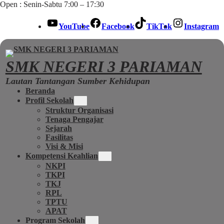
Open : Senin-Sabtu 7:00 – 17:30
YouTube
Facebook
TikTok
Instagram
SMK NEGERI 3 PARIAMAN
Lautan Tantangan Sumber Kehidupan
Beranda
Profil Sekolah
Struktur Organisasi
Tenaga Pengajar
Sejarah
Fasilitas
Visi & Misi
Kompetensi Keahlian
NKPI
TKPI
TKJ
RPL
TPTU
APAT
Program Sekolah