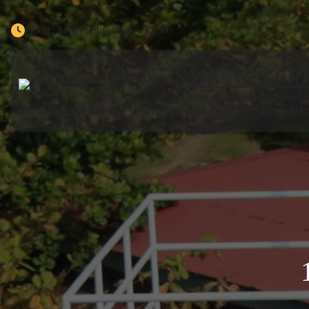
Open : Senin-Sabtu 7:00 – 17:30
SMK NEGERI
Lautan Tantangan Sumbe
Beranda
Profil Sekolah
Kompetensi Keahlian
Program Sek