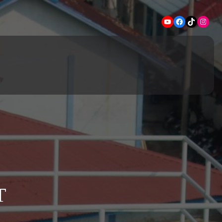
YouTube
Facebook
TikTok
Instagram
Т