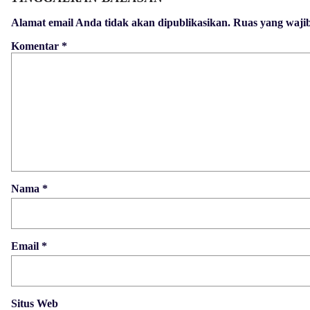
Alamat email Anda tidak akan dipublikasikan.
Ruas yang waji
Komentar
*
Nama
*
Email
*
Situs Web