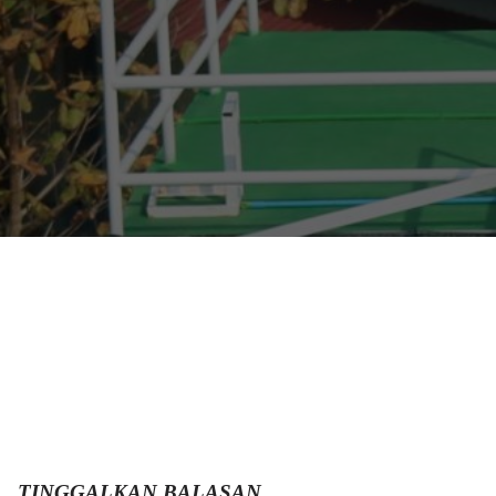
TINGGALKAN BALASAN