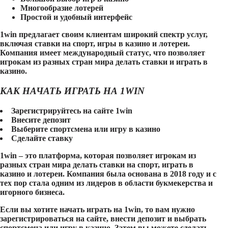
Многообразие лотерей
Простой и удобный интерфейс
1win предлагает своим клиентам широкий спектр услуг,
включая ставки на спорт, игры в казино и лотереи.
Компания имеет международный статус, что позволяет
игрокам из разных стран мира делать ставки и играть в
казино.
КАК НАЧАТЬ ИГРАТЬ НА 1WIN
Зарегистрируйтесь на сайте 1win
Внесите депозит
Выберите спортсмена или игру в казино
Сделайте ставку
1win – это платформа, которая позволяет игрокам из
разных стран мира делать ставки на спорт, играть в
казино и лотереи. Компания была основана в 2018 году и с
тех пор стала одним из лидеров в области букмекерства и
игорного бизнеса.
Если вы хотите начать играть на 1win, то вам нужно
зарегистрироваться на сайте, внести депозит и выбрать
спортсмена или игру в казино. Затем вы можете сделать