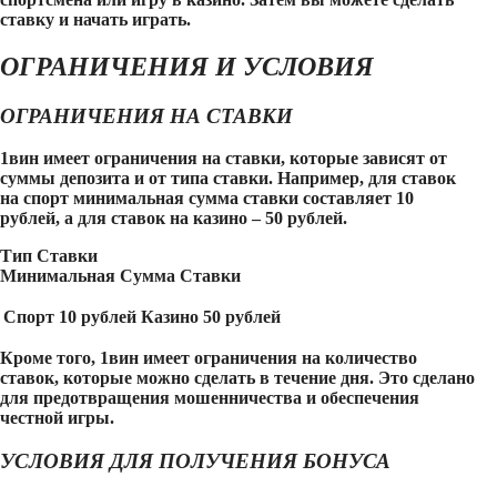
ставку и начать играть.
ОГРАНИЧЕНИЯ И УСЛОВИЯ
ОГРАНИЧЕНИЯ НА СТАВКИ
1вин имеет ограничения на ставки, которые зависят от
суммы депозита и от типа ставки. Например, для ставок
на спорт минимальная сумма ставки составляет 10
рублей, а для ставок на казино – 50 рублей.
Тип Ставки
Минимальная Сумма Ставки
Спорт
10 рублей
Казино
50 рублей
Кроме того, 1вин имеет ограничения на количество
ставок, которые можно сделать в течение дня. Это сделано
для предотвращения мошенничества и обеспечения
честной игры.
УСЛОВИЯ ДЛЯ ПОЛУЧЕНИЯ БОНУСА