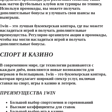
как матчи футбольных клубов или турниры по теннису.
Используя промокоды, вы можете получать
дополнительные бонусы и улучшать свои шансы на
выигрыш.
1win – это лучшая букмекерская контора, где вы можете
насладиться игрой и получать дополнительные
преимущества. Регулярно организуем акции и промокоды,
чтобы вы могли насладиться игрой и получать
дополнительные бонусы.
СПОРТ И КАЗИНО
В современном мире, где технологии развиваются с
каждым днём, появляются новые возможности для
игроков и болельщиков. 1win – это букмекерская контора,
которая предлагает широкий спектр услуг, включая
ставки на спорт, игры в казино и лотереи.
ПРЕИМУЩЕСТВА 1WIN
Большой выбор спортсменов и соревнований
Высокие коэффициенты для ставок
Большой выбор игр в казино