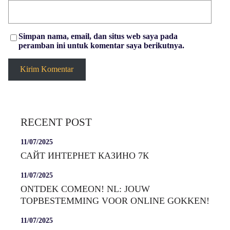
Simpan nama, email, dan situs web saya pada
peramban ini untuk komentar saya berikutnya.
RECENT POST
11/07/2025
САЙТ ИНТЕРНЕТ КАЗИНО 7К
11/07/2025
ONTDEK COMEON! NL: JOUW
TOPBESTEMMING VOOR ONLINE GOKKEN!
11/07/2025