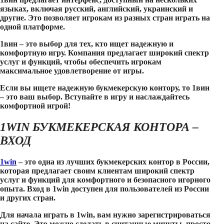
языках, включая русский, английский, украинский и
другие. Это позволяет игрокам из разных стран играть на
одной платформе.
1вин – это выбор для тех, кто ищет надежную и
комфортную игру. Компания предлагает широкий спектр
услуг и функций, чтобы обеспечить игрокам
максимальное удовлетворение от игры.
Если вы ищете надежную букмекерскую контору, то 1вин
– это ваш выбор. Вступайте в игру и наслаждайтесь
комфортной игрой!
1WIN БУКМЕКЕРСКАЯ КОНТОРА –
ВХОД
1win
– это одна из лучших букмекерских контор в России,
которая предлагает своим клиентам широкий спектр
услуг и функций для комфортного и безопасного игорного
опыта. Вход в 1win доступен для пользователей из России
и других стран.
Для начала играть в 1win, вам нужно зарегистрироваться
на сайте. Это можно сделать в считанные минуты, просто