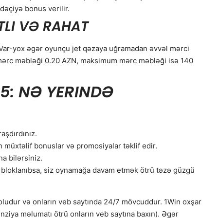
dəçiyə bonus verilir.
TLI VƏ RAHAT
 Var-yox əgər oyunçu jet qəzaya uğramadan əvvəl mərci
 mərc məbləği 0.20 AZN, maksimum mərc məbləği isə 140
25: NƏ YERINDƏ
aşdırdınız.
müxtəlif bonuslar və promosiyalar təklif edir.
a bilərsiniz.
ü bloklanıbsa, siz oynamağa davam etmək ötrü təzə güzgü
oludur və onların veb saytında 24/7 mövcuddur. 1Win oxşar
senziya məlumatı ötrü onların veb saytına baxın). Əgər