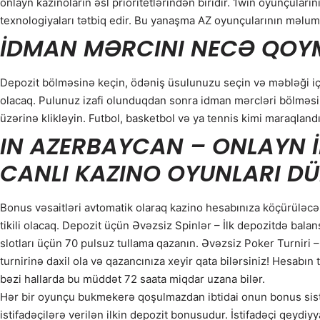
onlayn kazinoların əsl prioritetlərindən biridir. 1win oyunçula
texnologiyaları tətbiq edir. Bu yanaşma AZ oyunçularının məlumat
İDMAN MƏRCINI NECƏ QOY
Depozit bölməsinə keçin, ödəniş üsulunuzu seçin və məbləği iç e
olacaq. Pulunuz izafi olunduqdan sonra idman mərcləri bölməs
üzərinə klikləyin. Futbol, ​​basketbol və ya tennis kimi maraqlan
IN AZERBAYCAN – ONLAYN 
CANLI KAZINO OYUNLARI DÜ
Bonus vəsaitləri avtomatik olaraq kazino hesabınıza köçürüləcə
tikili olacaq. Depozit üçün Əvəzsiz Spinlər – İlk depozitdə balan
slotları üçün 70 pulsuz tullama qazanın. Əvəzsiz Poker Turniri 
turnirinə daxil ola və qazancınıza xeyir qata bilərsiniz! Hesabı
bəzi hallarda bu müddət 72 saata miqdar uzana bilər.
Hər bir oyunçu bukmekerə qoşulmazdan ibtidai onun bonus sist
istifadəçilərə verilən ilkin depozit bonusudur. İstifadəçi qeydiy