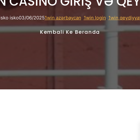
 CASINO GIRIŞ VƏ QE
isko isko
03/06/2025
1win azərbaycan
, 
1win login
, 
1win qeydiyya
Kembali Ke Beranda