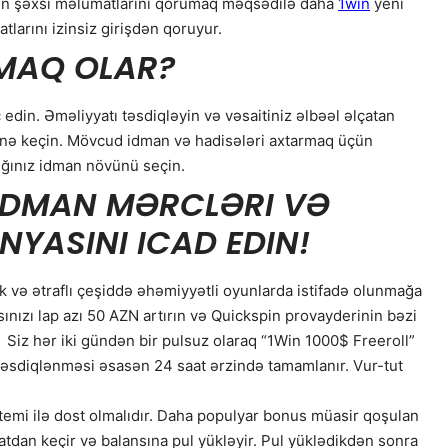
rının şəxsi məlumatlarını qorumaq məqsədilə daha
1win
yeni
larını izinsiz girişdən qoruyur.
MAQ OLAR?
din. Əməliyyatı təsdiqləyin və vəsaitiniz əlbəəl əlçatan
inə keçin. Mövcud idman və hadisələri axtarmaq üçün
dığınız idman növünü seçin.
İDMAN MƏRCLƏRI VƏ
NYASINI ICAD EDIN!
k və ətraflı çeşiddə əhəmiyyətli oyunlarda istifadə olunmağa
sınızı lap azı 50 AZN artırın və Quickspin provayderinin bəzi
– Siz hər iki gündən bir pulsuz olaraq “1Win 1000$ Freeroll”
n təsdiqlənməsi əsasən 24 saat ərzində tamamlanır. Vur-tut
emi ilə dost olmalıdır. Daha populyar bonus müasir qoşulan
yatdan keçir və balansına pul yükləyir. Pul yüklədikdən sonra