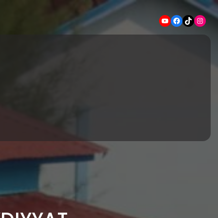
YouTube
Facebook
TikTok
Instagram