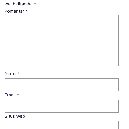
wajib ditandai
*
Komentar
*
Nama
*
Email
*
Situs Web