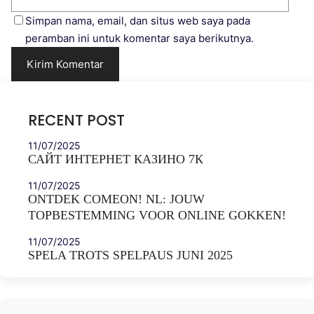
Simpan nama, email, dan situs web saya pada
peramban ini untuk komentar saya berikutnya.
RECENT POST
11/07/2025
САЙТ ИНТЕРНЕТ КАЗИНО 7К
11/07/2025
ONTDEK COMEON! NL: JOUW
TOPBESTEMMING VOOR ONLINE GOKKEN!
11/07/2025
SPELA TROTS SPELPAUS JUNI 2025