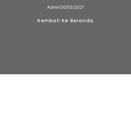
Admin
30/03/2021
Kembali Ke Beranda