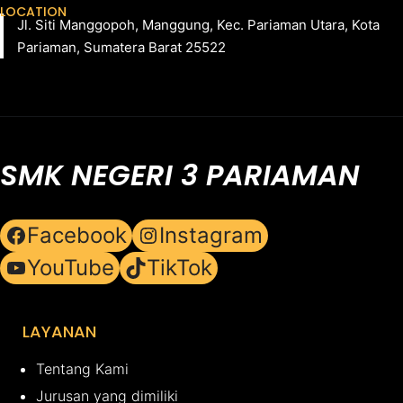
LOCATION
Jl. Siti Manggopoh, Manggung, Kec. Pariaman Utara, Kota
Pariaman, Sumatera Barat 25522
SMK NEGERI 3 PARIAMAN
Facebook
Instagram
YouTube
TikTok
LAYANAN
Tentang Kami
Jurusan yang dimiliki