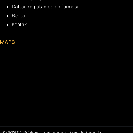
Daftar kegiatan dan informasi
Berita
Kontak
MAPS
#SMKBISA #Vokasi_kuat_menguatkan_indonesia