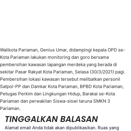
Walikota Pariaman, Genius Umar, didampingi kepala OPD se-
Kota Pariaman lakukan monitoring dan goro bersama
pembersihan kawasan lapangan merdeka yang berada di
sekitar Pasar Rakyat Kota Pariaman, Selasa (30/3/2021) pagi.
Pembersihan lokasi kawasan tersebut melibatkan personil
Satpol-PP dan Damkar Kota Pariaman, BPBD Kota Pariaman,
Petugas Perkim dan Lingkungan Hidup, Barakai se-Kota
Pariaman dan perwakilan Siswa-siswi taruna SMKN 3
Pariaman.
TINGGALKAN BALASAN
Alamat email Anda tidak akan dipublikasikan.
Ruas yang