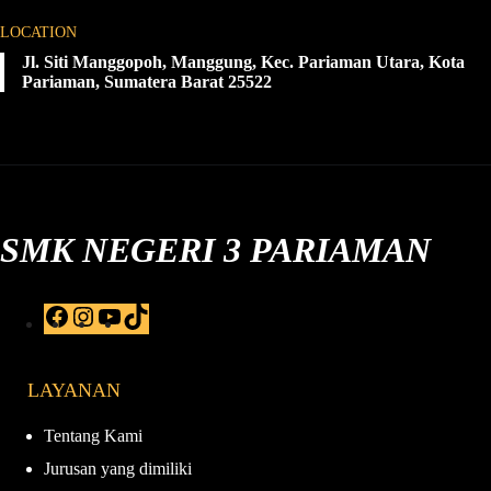
LOCATION
Jl. Siti Manggopoh, Manggung, Kec. Pariaman Utara, Kota
Pariaman, Sumatera Barat 25522
SMK NEGERI 3 PARIAMAN
F
I
Y
T
a
n
o
i
c
s
u
k
e
t
T
T
LAYANAN
b
a
u
o
o
g
b
k
o
r
e
Tentang Kami
k
a
Jurusan yang dimiliki
m