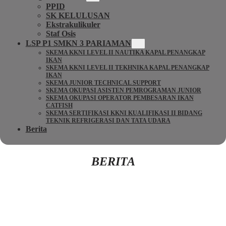
PPID
SK KELULUSAN
Ekstrakulikuler
Staf Osis
LSP P1 SMKN 3 PARIAMAN
SKEMA KKNI LEVEL II NAUTIKA KAPAL PENANGKAP
IKAN
SKEMA KKNI LEVEL II TEKHNIKA KAPAL PENANGKAP
IKAN
SKEMA JUNIOR TECHNICAL SUPPORT
SKEMA OKUPASI ASISTEN PEMROGRAMAN JUNIOR
SKEMA OKUPASI OPERATOR PEMBESARAN IKAN
CATFISH
SKEMA SERTIFIKASI KKNI KUALIFIKASI II BIDANG
TEKNIK REFRIGERASI DAN TATA UDARA
Berita
BERITA
Kembali Ke Beranda