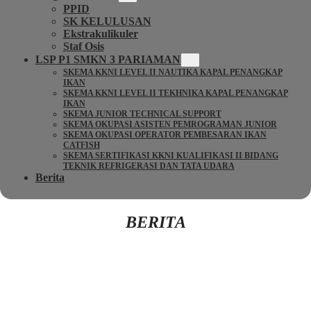
PPID
SK KELULUSAN
Ekstrakulikuler
Staf Osis
LSP P1 SMKN 3 PARIAMAN
SKEMA KKNI LEVEL II NAUTIKA KAPAL PENANGKAP
IKAN
SKEMA KKNI LEVEL II TEKHNIKA KAPAL PENANGKAP
IKAN
SKEMA JUNIOR TECHNICAL SUPPORT
SKEMA OKUPASI ASISTEN PEMROGRAMAN JUNIOR
SKEMA OKUPASI OPERATOR PEMBESARAN IKAN
CATFISH
SKEMA SERTIFIKASI KKNI KUALIFIKASI II BIDANG
TEKNIK REFRIGERASI DAN TATA UDARA
Berita
BERITA
Kembali Ke Beranda