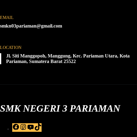
EMAIL
smkn03pariaman@gmail.com
LOCATION
Jl. Siti Manggopoh, Manggung, Kec. Pariaman Utara, Kota
Pariaman, Sumatera Barat 25522
SMK NEGERI 3 PARIAMAN
F
I
Y
T
a
n
o
i
c
s
u
k