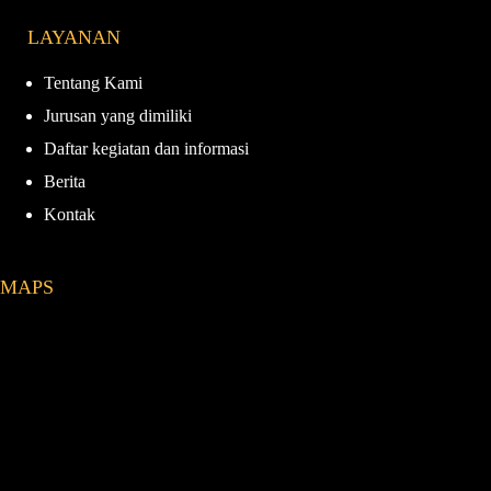
e
t
T
T
LAYANAN
b
a
u
o
o
g
b
k
o
r
e
Tentang Kami
k
a
Jurusan yang dimiliki
m
Daftar kegiatan dan informasi
Berita
Kontak
MAPS