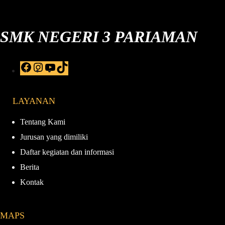
SMK NEGERI 3 PARIAMAN
F
I
Y
T
a
n
o
i
c
s
u
k
e
t
T
T
LAYANAN
b
a
u
o
o
g
b
k
o
r
e
Tentang Kami
k
a
Jurusan yang dimiliki
m
Daftar kegiatan dan informasi
Berita
Kontak
MAPS