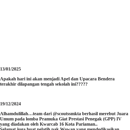
13/01/2025
Apakah hari ini akan menjadi Apel dan Upacara Bendera
terakhir dilapangan tengah sekolah ini?????
19/12/2024
Alhamdulillah…team dari @scoutssmkta berhasil merebut Juara
Umum pada lomba Pramuka Giat Prestasi Penegak (GPP) IV
yang diadakan oleh Kwarcab 16 Kota Pariaman..
Selamat juga buat pelatih pak Wawan yang mendedikasikan