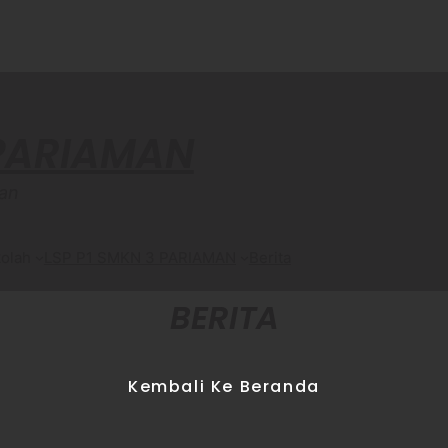
 PARIAMAN
an
olah
LSP P1 SMKN 3 PARIAMAN
Berita
BERITA
Kembali Ke Beranda