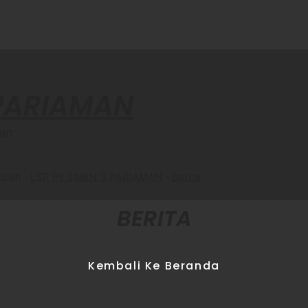
 PARIAMAN
an
olah
LSP P1 SMKN 3 PARIAMAN
Berita
BERITA
Kembali Ke Beranda