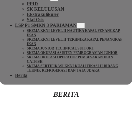
PPID
SK KELULUSAN
Ekstrakulikuler
Staf Osis
LSP P1 SMKN 3 PARIAMAN
SKEMA KKNI LEVEL II NAUTIKA KAPAL PENANGKAP
IKAN
SKEMA KKNI LEVEL II TEKHNIKA KAPAL PENANGKAP
IKAN
SKEMA JUNIOR TECHNICAL SUPPORT
SKEMA OKUPASI ASISTEN PEMROGRAMAN JUNIOR
SKEMA OKUPASI OPERATOR PEMBESARAN IKAN
CATFISH
SKEMA SERTIFIKASI KKNI KUALIFIKASI II BIDANG
TEKNIK REFRIGERASI DAN TATA UDARA
Berita
BERITA
Kembali Ke Beranda