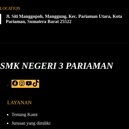
LOCATION
Jl. Siti Manggopoh, Manggung, Kec. Pariaman Utara, Kota
Pariaman, Sumatera Barat 25522
SMK NEGERI 3 PARIAMAN
F
I
Y
T
a
n
o
i
c
s
u
k
e
t
T
T
LAYANAN
b
a
u
o
o
g
b
k
o
r
e
Tentang Kami
k
a
Jurusan yang dimiliki
m