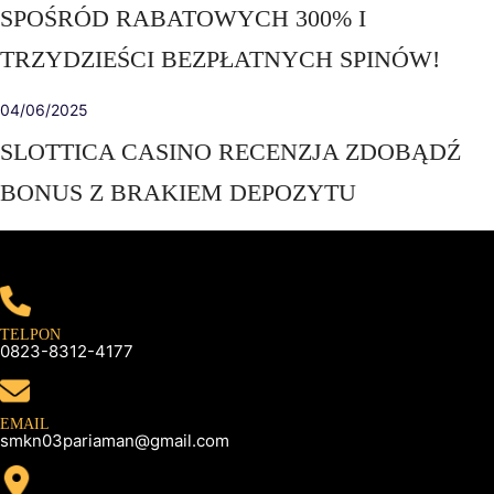
SPOŚRÓD RABATOWYCH 300% I
TRZYDZIEŚCI BEZPŁATNYCH SPINÓW!
04/06/2025
SLOTTICA CASINO RECENZJA ZDOBĄDŹ
BONUS Z BRAKIEM DEPOZYTU
TELPON
0823-8312-4177
EMAIL
smkn03pariaman@gmail.com