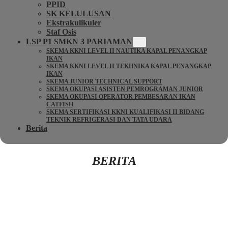
PPID
SK KELULUSAN
Ekstrakulikuler
Staf Osis
LSP P1 SMKN 3 PARIAMAN
SKEMA KKNI LEVEL II NAUTIKA KAPAL PENANGKAP
IKAN
SKEMA KKNI LEVEL II TEKHNIKA KAPAL PENANGKAP
IKAN
SKEMA JUNIOR TECHNICAL SUPPORT
SKEMA OKUPASI ASISTEN PEMROGRAMAN JUNIOR
SKEMA OKUPASI OPERATOR PEMBESARAN IKAN
CATFISH
SKEMA SERTIFIKASI KKNI KUALIFIKASI II BIDANG
TEKNIK REFRIGERASI DAN TATA UDARA
Berita
BERITA
Kembali Ke Beranda