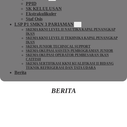
PPID
SK KELULUSAN
Ekstrakulikuler
Staf Osis
LSP P1 SMKN 3 PARIAMAN
SKEMA KKNI LEVEL II NAUTIKA KAPAL PENANGKAP
IKAN
SKEMA KKNI LEVEL II TEKHNIKA KAPAL PENANGKAP
IKAN
SKEMA JUNIOR TECHNICAL SUPPORT
SKEMA OKUPASI ASISTEN PEMROGRAMAN JUNIOR
SKEMA OKUPASI OPERATOR PEMBESARAN IKAN
CATFISH
SKEMA SERTIFIKASI KKNI KUALIFIKASI II BIDANG
TEKNIK REFRIGERASI DAN TATA UDARA
Berita
BERITA
Kembali Ke Beranda