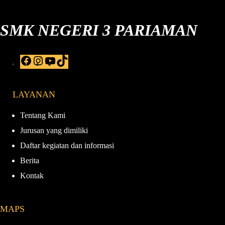
SMK NEGERI 3 PARIAMAN
F
I
Y
T
a
n
o
i
c
s
u
k
e
t
T
T
LAYANAN
b
a
u
o
o
g
b
k
o
r
e
Tentang Kami
k
a
Jurusan yang dimiliki
m
Daftar kegiatan dan informasi
Berita
Kontak
MAPS