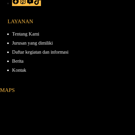
a
n
o
i
c
s
u
k
e
t
T
T
LAYANAN
b
a
u
o
o
g
b
k
o
r
e
Tentang Kami
k
a
Jurusan yang dimiliki
m
Daftar kegiatan dan informasi
Berita
Kontak
MAPS