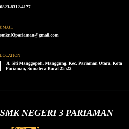
0823-8312-4177
EMAIL
smkn03pariaman@gmail.com
LOCATION
Jl. Siti Manggopoh, Manggung, Kec. Pariaman Utara, Kota
Pariaman, Sumatera Barat 25522
SMK NEGERI 3 PARIAMAN
F
I
Y
T