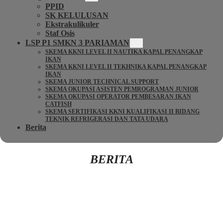
PPID
SK KELULUSAN
Ekstrakulikuler
Staf Osis
LSP P1 SMKN 3 PARIAMAN
SKEMA KKNI LEVEL II NAUTIKA KAPAL PENANGKAP
IKAN
SKEMA KKNI LEVEL II TEKHNIKA KAPAL PENANGKAP
IKAN
SKEMA JUNIOR TECHNICAL SUPPORT
SKEMA OKUPASI ASISTEN PEMROGRAMAN JUNIOR
SKEMA OKUPASI OPERATOR PEMBESARAN IKAN
CATFISH
SKEMA SERTIFIKASI KKNI KUALIFIKASI II BIDANG
TEKNIK REFRIGERASI DAN TATA UDARA
Berita
BERITA
Kembali Ke Beranda