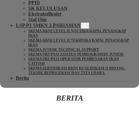
PPID
SK KELULUSAN
Ekstrakulikuler
Staf Osis
LSP P1 SMKN 3 PARIAMAN
SKEMA KKNI LEVEL II NAUTIKA KAPAL PENANGKAP
IKAN
SKEMA KKNI LEVEL II TEKHNIKA KAPAL PENANGKAP
IKAN
SKEMA JUNIOR TECHNICAL SUPPORT
SKEMA OKUPASI ASISTEN PEMROGRAMAN JUNIOR
SKEMA OKUPASI OPERATOR PEMBESARAN IKAN
CATFISH
SKEMA SERTIFIKASI KKNI KUALIFIKASI II BIDANG
TEKNIK REFRIGERASI DAN TATA UDARA
Berita
BERITA
Kembali Ke Beranda