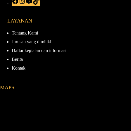
a
n
o
i
c
s
u
k
e
t
T
T
LAYANAN
b
a
u
o
o
g
b
k
o
r
e
Tentang Kami
k
a
Jurusan yang dimiliki
m
Daftar kegiatan dan informasi
Berita
Kontak
MAPS