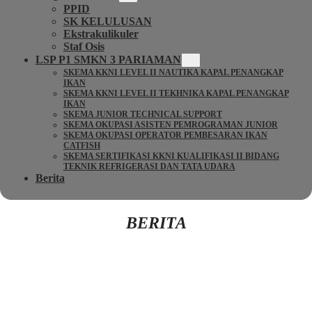
PPID
SK KELULUSAN
Ekstrakulikuler
Staf Osis
LSP P1 SMKN 3 PARIAMAN
SKEMA KKNI LEVEL II NAUTIKA KAPAL PENANGKAP
IKAN
SKEMA KKNI LEVEL II TEKHNIKA KAPAL PENANGKAP
IKAN
SKEMA JUNIOR TECHNICAL SUPPORT
SKEMA OKUPASI ASISTEN PEMROGRAMAN JUNIOR
SKEMA OKUPASI OPERATOR PEMBESARAN IKAN
CATFISH
SKEMA SERTIFIKASI KKNI KUALIFIKASI II BIDANG
TEKNIK REFRIGERASI DAN TATA UDARA
Berita
BERITA
Kembali Ke Beranda