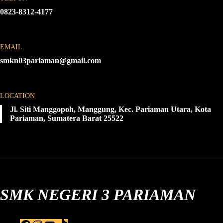
0823-8312-4177
EMAIL
smkn03pariaman@gmail.com
LOCATION
Jl. Siti Manggopoh, Manggung, Kec. Pariaman Utara, Kota
Pariaman, Sumatera Barat 25522
SMK NEGERI 3 PARIAMAN
F
I
Y
T