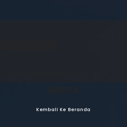
 PARIAMAN
an
olah
LSP P1 SMKN 3 PARIAMAN
Berita
BERITA
Kembali Ke Beranda