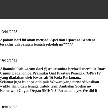
13/01/2025
Apakah hari ini akan menjadi Apel dan Upacara Bendera
terakhir dilapangan tengah sekolah ini?????
19/12/2024
Alhamdulillah…team dari @scoutssmkta berhasil merebut Juara
Umum pada lomba Pramuka Giat Prestasi Penegak (GPP) IV
yang diadakan oleh Kwarcab 16 Kota Pariaman..
Selamat juga buat pelatih pak Wawan yang mendedikasikan
waktu, ilmu dan tenaga untuk team Ambalan Soekarno
Fatmawati Gugus Depan SMKN 3 Pariaman.. yes We did it
10/01/2025