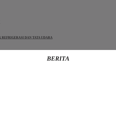
N
IK REFRIGERASI DAN TATA UDARA
BERITA
Kembali Ke Beranda