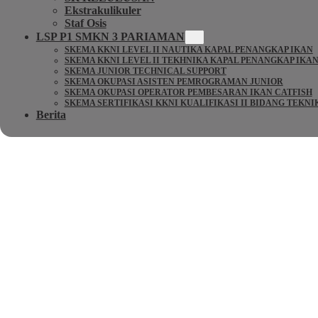
Ekstrakulikuler
Staf Osis
LSP P1 SMKN 3 PARIAMAN
SKEMA KKNI LEVEL II NAUTIKA KAPAL PENANGKAP IKAN
SKEMA KKNI LEVEL II TEKHNIKA KAPAL PENANGKAP IKA
SKEMA JUNIOR TECHNICAL SUPPORT
SKEMA OKUPASI ASISTEN PEMROGRAMAN JUNIOR
SKEMA OKUPASI OPERATOR PEMBESARAN IKAN CATFISH
SKEMA SERTIFIKASI KKNI KUALIFIKASI II BIDANG TEKN
Berita