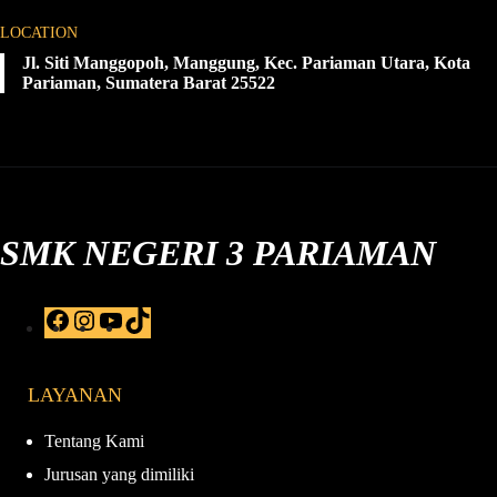
LOCATION
Jl. Siti Manggopoh, Manggung, Kec. Pariaman Utara, Kota
Pariaman, Sumatera Barat 25522
SMK NEGERI 3 PARIAMAN
F
I
Y
T
a
n
o
i
c
s
u
k
e
t
T
T
LAYANAN
b
a
u
o
o
g
b
k
o
r
e
Tentang Kami
k
a
Jurusan yang dimiliki
m