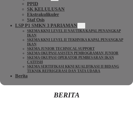
PPID
SK KELULUSAN
Ekstrakulikuler
Staf Osis
LSP P1 SMKN 3 PARIAMAN
SKEMA KKNI LEVEL II NAUTIKA KAPAL PENANGKAP
IKAN
SKEMA KKNI LEVEL II TEKHNIKA KAPAL PENANGKAP
IKAN
SKEMA JUNIOR TECHNICAL SUPPORT
SKEMA OKUPASI ASISTEN PEMROGRAMAN JUNIOR
SKEMA OKUPASI OPERATOR PEMBESARAN IKAN
CATFISH
SKEMA SERTIFIKASI KKNI KUALIFIKASI II BIDANG
TEKNIK REFRIGERASI DAN TATA UDARA
Berita
BERITA
Kembali Ke Beranda