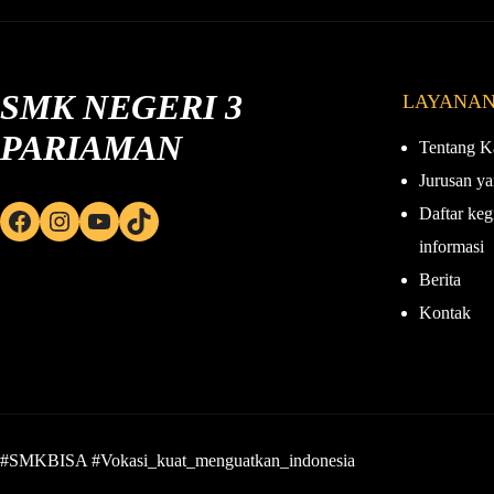
SMK NEGERI 3
LAYANA
PARIAMAN
Tentang K
Jurusan ya
Daftar keg
Facebook
Instagram
YouTube
TikTok
informasi
Berita
Kontak
#SMKBISA #Vokasi_kuat_menguatkan_indonesia