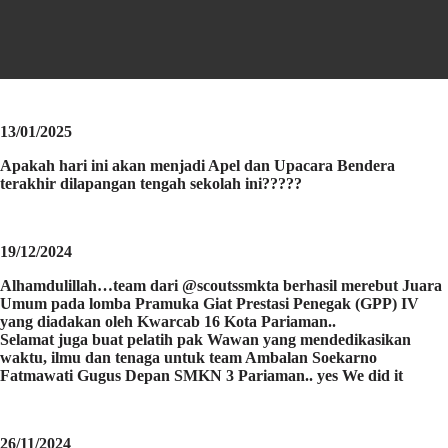
13/01/2025
Apakah hari ini akan menjadi Apel dan Upacara Bendera
terakhir dilapangan tengah sekolah ini?????
19/12/2024
Alhamdulillah…team dari @scoutssmkta berhasil merebut Juara
Umum pada lomba Pramuka Giat Prestasi Penegak (GPP) IV
yang diadakan oleh Kwarcab 16 Kota Pariaman..
Selamat juga buat pelatih pak Wawan yang mendedikasikan
waktu, ilmu dan tenaga untuk team Ambalan Soekarno
Fatmawati Gugus Depan SMKN 3 Pariaman.. yes We did it
26/11/2024