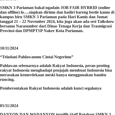
SMKN 3 Pariaman bakal ngadain JOB FAIR HYBRID (online
dan offline) lo….siapkan dirimu dan hadiri bareng bestie kamu di
kampus biru SMKN 3 Pariaman pada Hari Kamis dan Jumat
tanggal 21 – 22 November 2024, kita juga akan ada sesi Talkshow
bersama Narasumber dari Dinas Tenaga Kerja dan Trasmigrasi
Provinsi dan DPMPTSP Naker Kota Pariaman.
10/11/2024
“Teladani Pahlawanmu Cintai Negerimu”
Pahlawan sebenarnya adalah Rakyat Indonesia, peran penting
rakyat Indonesia menghadapi penjajah membuat Indonesia bisa
merasakan kemerdekaan meski hanya menggunakan bambu
runcing.
Pemberontakan Rakyat Indonesia adalah kunci segalanya
05/11/2024
DANYON DAN WADANYON terpilih Staff Batalyon SMKN 3