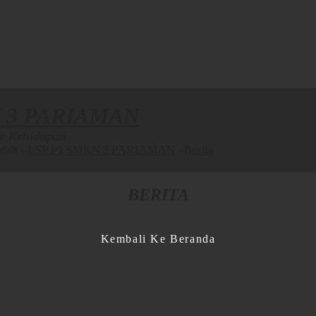
 3 PARIAMAN
r Kehidupan
olah
LSP P1 SMKN 3 PARIAMAN
Berita
BERITA
Kembali Ke Beranda