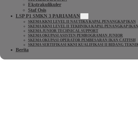
Ekstrakulikuler
Staf Osis
LSP P1 SMKN 3 PARIAMAN
SKEMA KKNI LEVEL II NAUTIKA KAPAL PENANGKAP IKAN
SKEMA KKNI LEVEL II TEKHNIKA KAPAL PENANGKAP IKA
SKEMA JUNIOR TECHNICAL SUPPORT
SKEMA OKUPASI ASISTEN PEMROGRAMAN JUNIOR
SKEMA OKUPASI OPERATOR PEMBESARAN IKAN CATFISH
SKEMA SERTIFIKASI KKNI KUALIFIKASI II BIDANG TEKN
Berita