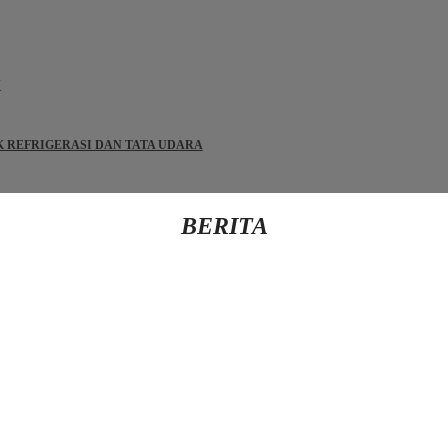
N
IK REFRIGERASI DAN TATA UDARA
BERITA
Kembali Ke Beranda