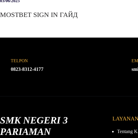
03/06/2025
MOSTBET SIGN IN ГАЙД
TELPON
EM
0823-8312-4177
sm
SMK NEGERI 3
LAYANA
PARIAMAN
Tentang K