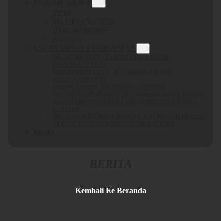
Program Sekolah
PPID
SK KELULUSAN
Ekstrakulikuler
Staf Osis
LSP P1 SMKN 3 PARIAMAN
SKEMA KKNI LEVEL II NAUTIKA KAPAL
PENANGKAP IKAN
SKEMA KKNI LEVEL II TEKHNIKA KAPAL
PENANGKAP IKAN
SKEMA JUNIOR TECHNICAL SUPPORT
SKEMA OKUPASI ASISTEN PEMROGRAMAN JUNIOR
SKEMA OKUPASI OPERATOR PEMBESARAN IKAN
CATFISH
SKEMA SERTIFIKASI KKNI KUALIFIKASI II BIDANG
TEKNIK REFRIGERASI DAN TATA UDARA
Berita
BERITA
Kembali Ke Beranda