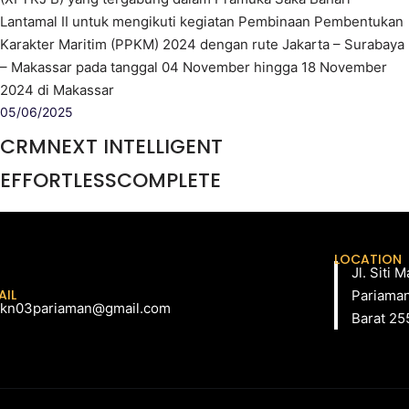
Lantamal II untuk mengikuti kegiatan Pembinaan Pembentukan
Karakter Maritim (PPKM) 2024 dengan rute Jakarta – Surabaya
– Makassar pada tanggal 04 November hingga 18 November
2024 di Makassar
05/06/2025
CRMNEXT INTELLIGENT
EFFORTLESSCOMPLETE
LOCATION
Jl. Siti
AIL
Pariaman
kn03pariaman@gmail.com
Barat 25