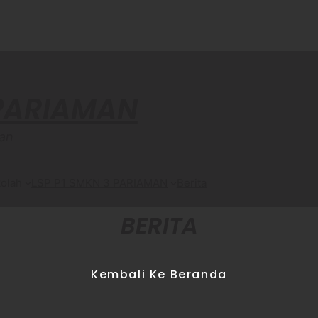
 PARIAMAN
an
olah
LSP P1 SMKN 3 PARIAMAN
Berita
BERITA
Kembali Ke Beranda