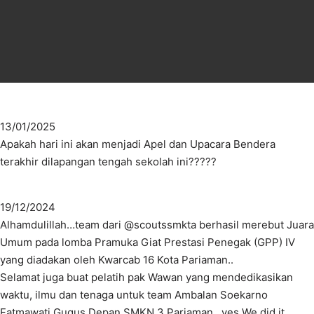
13/01/2025
Apakah hari ini akan menjadi Apel dan Upacara Bendera
terakhir dilapangan tengah sekolah ini?????
19/12/2024
Alhamdulillah…team dari @scoutssmkta berhasil merebut Juara
Umum pada lomba Pramuka Giat Prestasi Penegak (GPP) IV
yang diadakan oleh Kwarcab 16 Kota Pariaman..
Selamat juga buat pelatih pak Wawan yang mendedikasikan
waktu, ilmu dan tenaga untuk team Ambalan Soekarno
Fatmawati Gugus Depan SMKN 3 Pariaman.. yes We did it