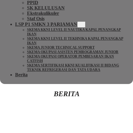
PPID
SK KELULUSAN
Ekstrakulikuler
Staf Osis
LSP P1 SMKN 3 PARIAMAN
SKEMA KKNI LEVEL II NAUTIKA KAPAL PENANGKAP
IKAN
SKEMA KKNI LEVEL II TEKHNIKA KAPAL PENANGKAP
IKAN
SKEMA JUNIOR TECHNICAL SUPPORT
SKEMA OKUPASI ASISTEN PEMROGRAMAN JUNIOR
SKEMA OKUPASI OPERATOR PEMBESARAN IKAN
CATFISH
SKEMA SERTIFIKASI KKNI KUALIFIKASI II BIDANG
TEKNIK REFRIGERASI DAN TATA UDARA
Berita
BERITA
Kembali Ke Beranda