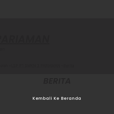
 PARIAMAN
an
olah
LSP P1 SMKN 3 PARIAMAN
Berita
BERITA
Kembali Ke Beranda