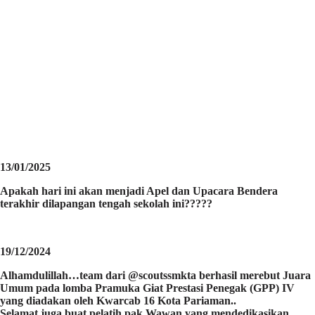
13/01/2025
Apakah hari ini akan menjadi Apel dan Upacara Bendera
terakhir dilapangan tengah sekolah ini?????
19/12/2024
Alhamdulillah…team dari @scoutssmkta berhasil merebut Juara
Umum pada lomba Pramuka Giat Prestasi Penegak (GPP) IV
yang diadakan oleh Kwarcab 16 Kota Pariaman..
Selamat juga buat pelatih pak Wawan yang mendedikasikan