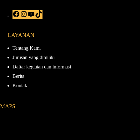
F
I
Y
T
a
n
o
i
c
s
u
k
e
t
T
T
LAYANAN
b
a
u
o
o
g
b
k
o
r
e
Tentang Kami
k
a
Jurusan yang dimiliki
m
Daftar kegiatan dan informasi
Berita
Kontak
MAPS