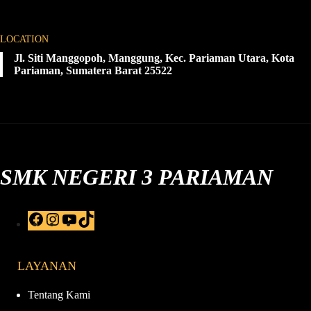
LOCATION
Jl. Siti Manggopoh, Manggung, Kec. Pariaman Utara, Kota
Pariaman, Sumatera Barat 25522
SMK NEGERI 3 PARIAMAN
F
I
Y
T
a
n
o
i
c
s
u
k
e
t
T
T
LAYANAN
b
a
u
o
o
g
b
k
o
r
e
Tentang Kami
k
a