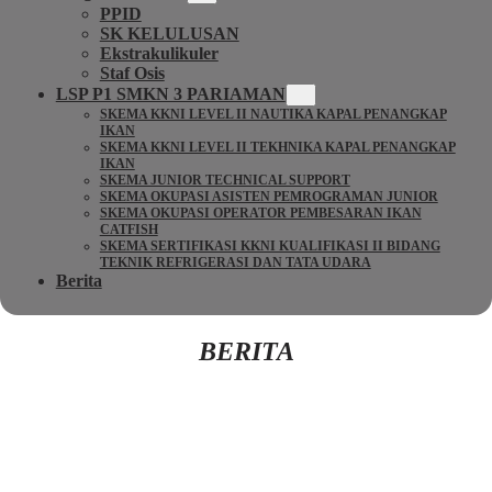
PPID
SK KELULUSAN
Ekstrakulikuler
Staf Osis
LSP P1 SMKN 3 PARIAMAN
SKEMA KKNI LEVEL II NAUTIKA KAPAL PENANGKAP
IKAN
SKEMA KKNI LEVEL II TEKHNIKA KAPAL PENANGKAP
IKAN
SKEMA JUNIOR TECHNICAL SUPPORT
SKEMA OKUPASI ASISTEN PEMROGRAMAN JUNIOR
SKEMA OKUPASI OPERATOR PEMBESARAN IKAN
CATFISH
SKEMA SERTIFIKASI KKNI KUALIFIKASI II BIDANG
TEKNIK REFRIGERASI DAN TATA UDARA
Berita
BERITA
Kembali Ke Beranda