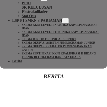
PPID
SK KELULUSAN
Ekstrakulikuler
Staf Osis
LSP P1 SMKN 3 PARIAMAN
SKEMA KKNI LEVEL II NAUTIKA KAPAL PENANGKAP
IKAN
SKEMA KKNI LEVEL II TEKHNIKA KAPAL PENANGKAP
IKAN
SKEMA JUNIOR TECHNICAL SUPPORT
SKEMA OKUPASI ASISTEN PEMROGRAMAN JUNIOR
SKEMA OKUPASI OPERATOR PEMBESARAN IKAN
CATFISH
SKEMA SERTIFIKASI KKNI KUALIFIKASI II BIDANG
TEKNIK REFRIGERASI DAN TATA UDARA
Berita
BERITA
Kembali Ke Beranda