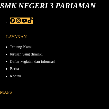
SMK NEGERI 3 PARIAMAN
F
I
Y
T
a
n
o
i
c
s
u
k
e
t
T
T
LAYANAN
b
a
u
o
o
g
b
k
o
r
e
Tentang Kami
k
a
Jurusan yang dimiliki
m
Daftar kegiatan dan informasi
Berita
Kontak
MAPS