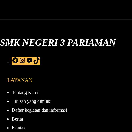
SMK NEGERI 3 PARIAMAN
F
I
Y
T
a
n
o
i
c
s
u
k
e
t
T
T
LAYANAN
b
a
u
o
o
g
b
k
o
r
e
Tentang Kami
k
a
Jurusan yang dimiliki
m
Daftar kegiatan dan informasi
Berita
Kontak