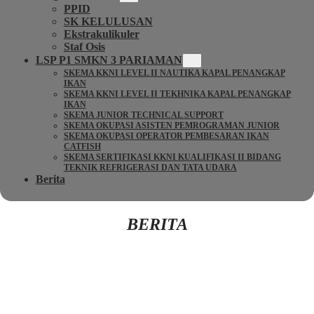
PPID
SK KELULUSAN
Ekstrakulikuler
Staf Osis
LSP P1 SMKN 3 PARIAMAN
SKEMA KKNI LEVEL II NAUTIKA KAPAL PENANGKAP
IKAN
SKEMA KKNI LEVEL II TEKHNIKA KAPAL PENANGKAP
IKAN
SKEMA JUNIOR TECHNICAL SUPPORT
SKEMA OKUPASI ASISTEN PEMROGRAMAN JUNIOR
SKEMA OKUPASI OPERATOR PEMBESARAN IKAN
CATFISH
SKEMA SERTIFIKASI KKNI KUALIFIKASI II BIDANG
TEKNIK REFRIGERASI DAN TATA UDARA
Berita
BERITA
Kembali Ke Beranda