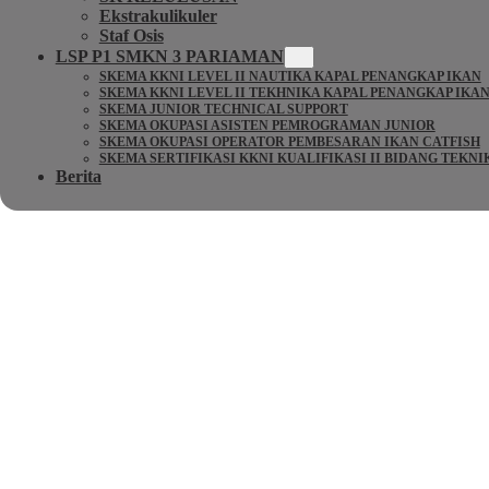
Ekstrakulikuler
Staf Osis
LSP P1 SMKN 3 PARIAMAN
SKEMA KKNI LEVEL II NAUTIKA KAPAL PENANGKAP IKAN
SKEMA KKNI LEVEL II TEKHNIKA KAPAL PENANGKAP IKA
SKEMA JUNIOR TECHNICAL SUPPORT
SKEMA OKUPASI ASISTEN PEMROGRAMAN JUNIOR
SKEMA OKUPASI OPERATOR PEMBESARAN IKAN CATFISH
SKEMA SERTIFIKASI KKNI KUALIFIKASI II BIDANG TEKN
Berita