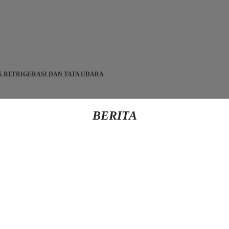
N
IK REFRIGERASI DAN TATA UDARA
BERITA
Kembali Ke Beranda