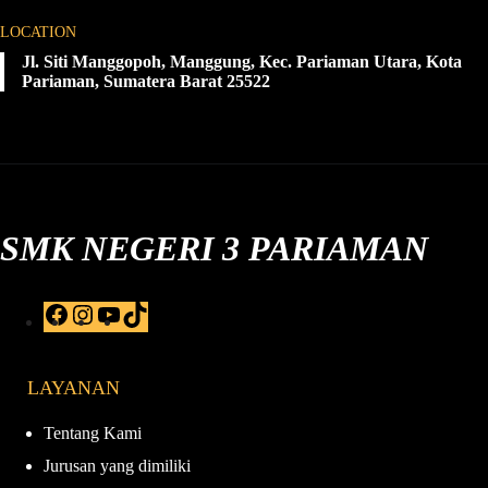
LOCATION
Jl. Siti Manggopoh, Manggung, Kec. Pariaman Utara, Kota
Pariaman, Sumatera Barat 25522
SMK NEGERI 3 PARIAMAN
F
I
Y
T
a
n
o
i
c
s
u
k
e
t
T
T
LAYANAN
b
a
u
o
o
g
b
k
o
r
e
Tentang Kami
k
a
Jurusan yang dimiliki
m