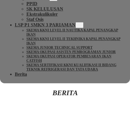
PPID
SK KELULUSAN
Ekstrakulikuler
Staf Osis
LSP P1 SMKN 3 PARIAMAN
SKEMA KKNI LEVEL II NAUTIKA KAPAL PENANGKAP
IKAN
SKEMA KKNI LEVEL II TEKHNIKA KAPAL PENANGKAP
IKAN
SKEMA JUNIOR TECHNICAL SUPPORT
SKEMA OKUPASI ASISTEN PEMROGRAMAN JUNIOR
SKEMA OKUPASI OPERATOR PEMBESARAN IKAN
CATFISH
SKEMA SERTIFIKASI KKNI KUALIFIKASI II BIDANG
TEKNIK REFRIGERASI DAN TATA UDARA
Berita
BERITA
Kembali Ke Beranda