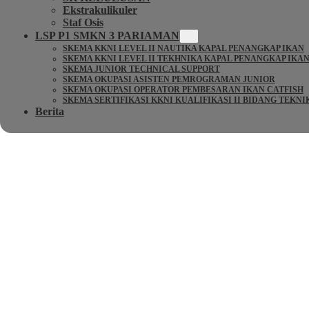
Ekstrakulikuler
Staf Osis
LSP P1 SMKN 3 PARIAMAN
SKEMA KKNI LEVEL II NAUTIKA KAPAL PENANGKAP IKAN
SKEMA KKNI LEVEL II TEKHNIKA KAPAL PENANGKAP IKA
SKEMA JUNIOR TECHNICAL SUPPORT
SKEMA OKUPASI ASISTEN PEMROGRAMAN JUNIOR
SKEMA OKUPASI OPERATOR PEMBESARAN IKAN CATFISH
SKEMA SERTIFIKASI KKNI KUALIFIKASI II BIDANG TEKN
Berita