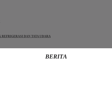
N
IK REFRIGERASI DAN TATA UDARA
BERITA
Kembali Ke Beranda