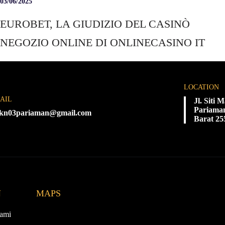
03/06/2025
EUROBET, LA GIUDIZIO DEL CASINÒ
NEGOZIO ONLINE DI ONLINECASINO IT
LOCATION
AIL
Jl. Siti
Pariaman
kn03pariaman@gmail.com
Barat 25
N
MAPS
ami