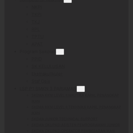
NKPI
TKPI
TKJ
RPL
TPTU
APAT
Program Sekolah
PPID
SK KELULUSAN
Ekstrakulikuler
Staf Osis
LSP P1 SMKN 3 PARIAMAN
SKEMA KKNI LEVEL II NAUTIKA KAPAL PENANGKAP
IKAN
SKEMA KKNI LEVEL II TEKHNIKA KAPAL PENANGKAP
IKAN
SKEMA JUNIOR TECHNICAL SUPPORT
SKEMA OKUPASI ASISTEN PEMROGRAMAN JUNIOR
SKEMA OKUPASI OPERATOR PEMBESARAN IKAN