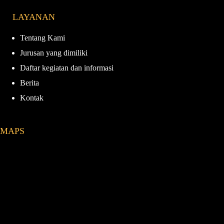
e
t
T
T
LAYANAN
b
a
u
o
o
g
b
k
o
r
e
Tentang Kami
k
a
Jurusan yang dimiliki
m
Daftar kegiatan dan informasi
Berita
Kontak
MAPS