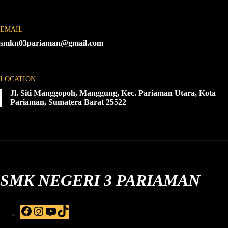
EMAIL
smkn03pariaman@gmail.com
LOCATION
Jl. Siti Manggopoh, Manggung, Kec. Pariaman Utara, Kota
Pariaman, Sumatera Barat 25522
SMK NEGERI 3 PARIAMAN
F
I
Y
T
a
n
o
i
c
s
u
k