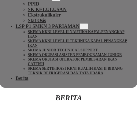
PPID
SK KELULUSAN
Ekstrakulikuler
Staf Osis
LSP P1 SMKN 3 PARIAMAN
SKEMA KKNI LEVEL II NAUTIKA KAPAL PENANGKAP
IKAN
SKEMA KKNI LEVEL II TEKHNIKA KAPAL PENANGKAP
IKAN
SKEMA JUNIOR TECHNICAL SUPPORT
SKEMA OKUPASI ASISTEN PEMROGRAMAN JUNIOR
SKEMA OKUPASI OPERATOR PEMBESARAN IKAN
CATFISH
SKEMA SERTIFIKASI KKNI KUALIFIKASI II BIDANG
TEKNIK REFRIGERASI DAN TATA UDARA
Berita
BERITA
Kembali Ke Beranda