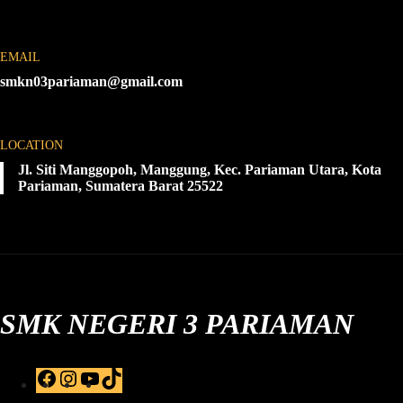
EMAIL
smkn03pariaman@gmail.com
LOCATION
Jl. Siti Manggopoh, Manggung, Kec. Pariaman Utara, Kota
Pariaman, Sumatera Barat 25522
SMK NEGERI 3 PARIAMAN
F
I
Y
T
a
n
o
i