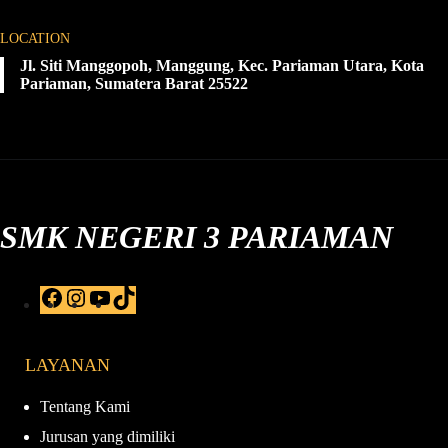
LOCATION
Jl. Siti Manggopoh, Manggung, Kec. Pariaman Utara, Kota
Pariaman, Sumatera Barat 25522
SMK NEGERI 3 PARIAMAN
F
I
Y
T
a
n
o
i
c
s
u
k
e
t
T
T
LAYANAN
b
a
u
o
o
g
b
k
o
r
e
Tentang Kami
k
a
Jurusan yang dimiliki
m