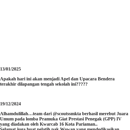
13/01/2025
Apakah hari ini akan menjadi Apel dan Upacara Bendera
terakhir dilapangan tengah sekolah ini?????
19/12/2024
Alhamdulillah…team dari @scoutssmkta berhasil merebut Juara
Umum pada lomba Pramuka Giat Prestasi Penegak (GPP) IV
yang diadakan oleh Kwarcab 16 Kota Pariaman..
Selamat juga buat pelatih pak Wawan yang mendedikasikan