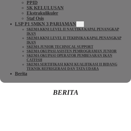
PPID
SK KELULUSAN
Ekstrakulikuler
Staf Osis
LSP P1 SMKN 3 PARIAMAN
SKEMA KKNI LEVEL II NAUTIKA KAPAL PENANGKAP
IKAN
SKEMA KKNI LEVEL II TEKHNIKA KAPAL PENANGKAP
IKAN
SKEMA JUNIOR TECHNICAL SUPPORT
SKEMA OKUPASI ASISTEN PEMROGRAMAN JUNIOR
SKEMA OKUPASI OPERATOR PEMBESARAN IKAN
CATFISH
SKEMA SERTIFIKASI KKNI KUALIFIKASI II BIDANG
TEKNIK REFRIGERASI DAN TATA UDARA
Berita
BERITA
Kembali Ke Beranda