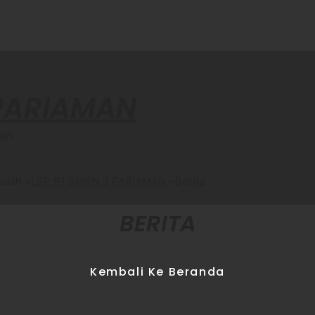
 PARIAMAN
an
olah
LSP P1 SMKN 3 PARIAMAN
Berita
BERITA
Kembali Ke Beranda