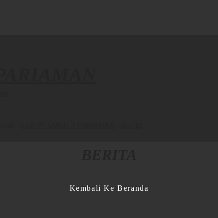
 PARIAMAN
an
olah
LSP P1 SMKN 3 PARIAMAN
Berita
BERITA
Kembali Ke Beranda