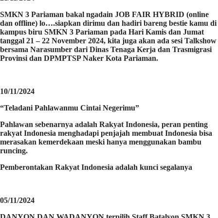
SMKN 3 Pariaman bakal ngadain JOB FAIR HYBRID (online
dan offline) lo….siapkan dirimu dan hadiri bareng bestie kamu di
kampus biru SMKN 3 Pariaman pada Hari Kamis dan Jumat
tanggal 21 – 22 November 2024, kita juga akan ada sesi Talkshow
bersama Narasumber dari Dinas Tenaga Kerja dan Trasmigrasi
Provinsi dan DPMPTSP Naker Kota Pariaman.
10/11/2024
“Teladani Pahlawanmu Cintai Negerimu”
Pahlawan sebenarnya adalah Rakyat Indonesia, peran penting
rakyat Indonesia menghadapi penjajah membuat Indonesia bisa
merasakan kemerdekaan meski hanya menggunakan bambu
runcing.
Pemberontakan Rakyat Indonesia adalah kunci segalanya
05/11/2024
DANYON DAN WADANYON terpilih Staff Batalyon SMKN 3