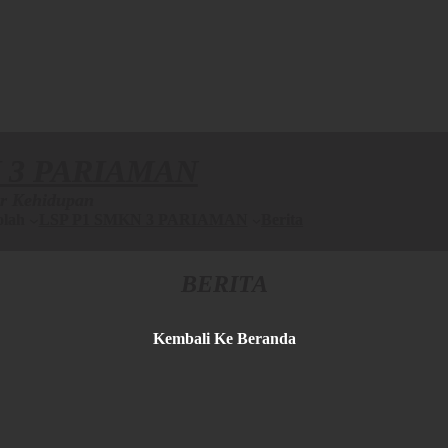
 3 PARIAMAN
r Kehidupan
olah
LSP P1 SMKN 3 PARIAMAN
Berita
BERITA
Kembali Ke Beranda