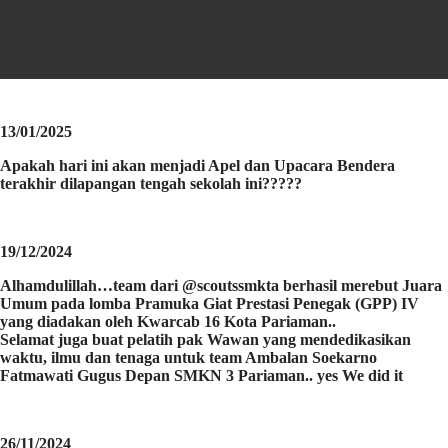
13/01/2025
Apakah hari ini akan menjadi Apel dan Upacara Bendera
terakhir dilapangan tengah sekolah ini?????
19/12/2024
Alhamdulillah…team dari @scoutssmkta berhasil merebut Juara
Umum pada lomba Pramuka Giat Prestasi Penegak (GPP) IV
yang diadakan oleh Kwarcab 16 Kota Pariaman..
Selamat juga buat pelatih pak Wawan yang mendedikasikan
waktu, ilmu dan tenaga untuk team Ambalan Soekarno
Fatmawati Gugus Depan SMKN 3 Pariaman.. yes We did it
26/11/2024